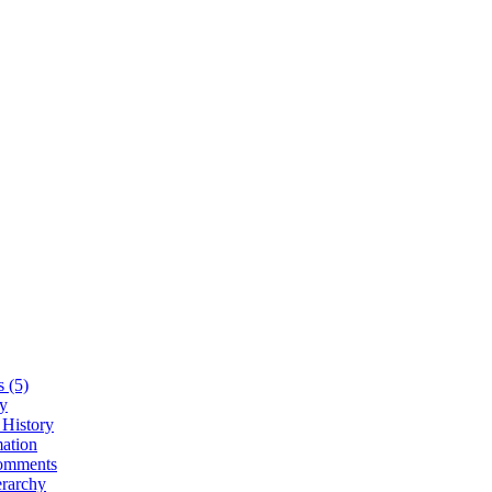
 (5)
ry
 History
ation
omments
erarchy