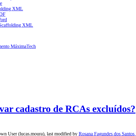
e
folding XML
PDF
Word
Scaffolding XML
mento MáximaTech
var cadastro de RCAs excluídos?
wn User (lucas.moura)
, last modified by
Rosana Fagundes dos Santos