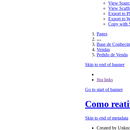
View Sourc
View Scaf
Export to 
Export to 
Copy with 
Pages
…
Base de Conheci
Vendas
Pedido de Venda
Skip to end of banner
Jira links
Go to start of banner
Como reati
Skip to end of metadata
Created by
Unkno