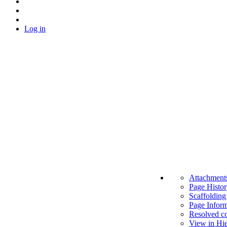
Log in
A
t
tachments
Page Histo
Scaffolding
Page Inform
Resolved c
View in Hi